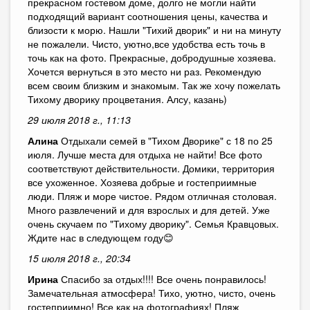
прекрасном гостевом доме, долго не могли найти
подходящий вариант соотношения цены, качества и
близости к морю. Нашли "Тихий дворик" и ни на минуту
не пожалели. Чисто, уютно,все удобства есть точь в
точь как на фото. Прекрасные, добродушные хозяева.
Хочется вернуться в это место ни раз. Рекомендую
всем своим близким и знакомым. Так же хочу пожелать
Тихому дворику процветания. Алсу, казань)
29 июля 2018 г., 11:13
Алина
Отдыхали семей в "Тихом Дворике" с 18 по 25
июля. Лучше места для отдыха не найти! Все фото
соответствуют действительности. Домики, территория
все ухоженное. Хозяева добрые и гостеприимные
люди. Пляж и море чистое. Рядом отличная столовая.
Много развлечений и для взрослых и для детей. Уже
очень скучаем по "Тихому дворику". Семья Кравцовых.
Ждите нас в следующем году😊
15 июля 2018 г., 20:34
Ирина
Спасибо за отдых!!!! Все очень понравилось!
Замечательная атмосфера! Тихо, уютно, чисто, очень
гостеприимно! Все как на фотографиях! Пляж