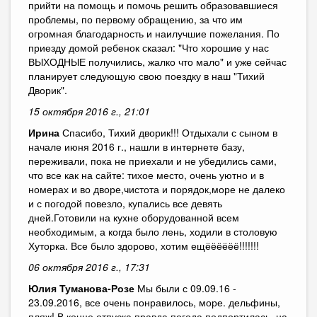
прийти на помощь и помочь решить образовавшиеся
проблемы, по первому обращению, за что им
огромная благодарность и наилучшие пожелания. По
приезду домой ребенок сказал: "Что хорошие у нас
ВЫХОДНЫЕ получились, жалко что мало" и уже сейчас
планирует следующую свою поездку в наш "Тихий
Дворик".
15 октября 2016 г., 21:01
Ирина
Спасибо, Тихий дворик!!! Отдыхали с сыном в
начале июня 2016 г., нашли в интернете базу,
переживали, пока не приехали и не убедились сами,
что все как на сайте: тихое место, очень уютно и в
номерах и во дворе,чистота и порядок,море не далеко
и с погодой повезло, купались все девять
дней.Готовили на кухне оборудованной всем
необходимым, а когда было лень, ходили в столовую
Хуторка. Все было здорово, хотим ещёёёёёё!!!!!!!
06 октября 2016 г., 17:31
Юлия Туманова-Розе
Мы были с 09.09.16 -
23.09.2016, все очень понравилось, море. дельфины,
пляж! В конце отпуска правда погода подпортилась, на