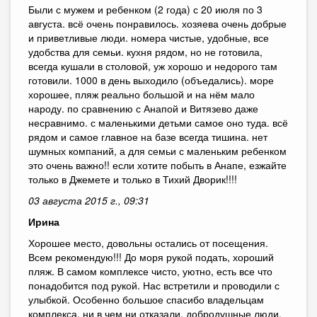
Были с мужем и ребенком (2 года) с 20 июля по 3
августа. всё очень понравилось. хозяева очень добрые
и приветливые люди. номера чистые, удобные, все
удобства для семьи. кухня рядом, но не готовила,
всегда кушали в столовой, уж хорошо и недорого там
готовили. 1000 в день выходило (объедались). море
хорошее, пляж реально большой и на нём мало
народу. по сравнению с Анапой и Витязево даже
несравнимо. с маленькими детьми самое оно туда. всё
рядом и самое главное на базе всегда тишина. нет
шумных компаний, а для семьи с маленьким ребенком
это очень важно!! если хотите побыть в Анапе, езжайте
только в Джемете и только в Тихий Дворик!!!!
03 августа 2015 г., 09:31
Ирина
Хорошее место, довольны остались от посещения.
Всем рекомендую!!! До моря рукой подать, хороший
пляж. В самом комплексе чисто, уютно, есть все что
понадобится под рукой. Нас встретили и проводили с
улыбкой. Особенно большое спасибо владельцам
комплекса, ни в чем ни отказали, добродушные люди.